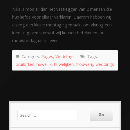
Niks is mooier dan het vastleggen van 2 mensen die
hun liefde voor elkaar verklaren. Daarom hebben wij
alsnog een kleine montage gemaakt om alsnog een
idee te geven van wat wij kunnen betekenen jou
mooiste dag uit je leven.
Category:
Pages
,
Weddings
Tags:
bruiloften
,
huwelijk
,
huwelijken
,
trouwerij
,
weddings