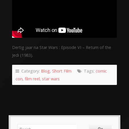
Dertig jaar na Star Wars : Episode VI – Return of the
Jedi (1983).
Category:
Blog
,
Short Film
Tags:
comic
con
,
film reel
,
star wars