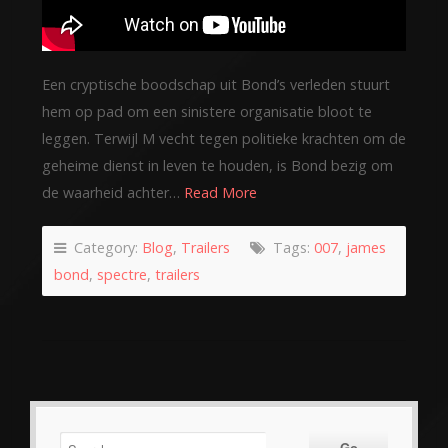
Een cryptische boodschap uit Bond’s verleden stuurt
hem op pad om een sinistere organisatie bloot te
leggen. Terwijl M vecht tegen politieke krachten om de
geheime dienst in leven te houden, is Bond bezig om
de waarheid achter…
Read More
Category:
Blog
,
Trailers
Tags:
007
,
james
bond
,
spectre
,
trailers