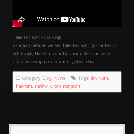
Talentenjacht Schalkwijk
Vandaag hebben we een talentenjacht geschoten in
Schalkwijk, Haarlem voor Davinium. Bekijk in deze
video een wrap up van wat er gebeurd is.
Category:
Blog
,
News
Tags:
davinium
,
haarlem
,
shalkwijk
,
talentenjacht