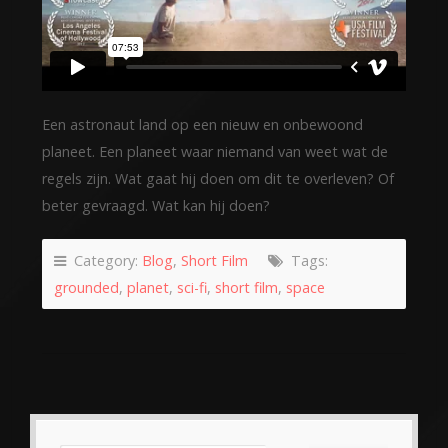
Een astronaut land op een nieuw en onbewoond
planeet. Een planeet waar niemand van weet wat de
regels zijn. Wat gaat hij doen om dit te overleven? Of
beter gevraagd. Wat kan hij doen?
Category:
Blog
,
Short Film
Tags:
grounded
,
planet
,
sci-fi
,
short film
,
space