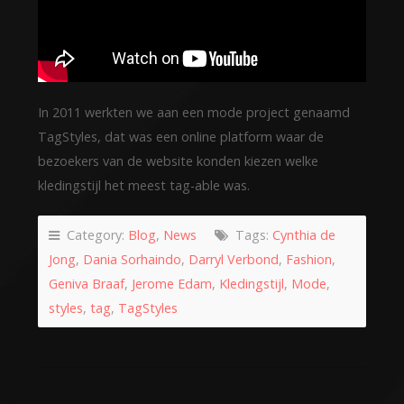
In 2011 werkten we aan een mode project genaamd
TagStyles, dat was een online platform waar de
bezoekers van de website konden kiezen welke
kledingstijl het meest tag-able was.
Category:
Blog
,
News
Tags:
Cynthia de
Jong
,
Dania Sorhaindo
,
Darryl Verbond
,
Fashion
,
Geniva Braaf
,
Jerome Edam
,
Kledingstijl
,
Mode
,
styles
,
tag
,
TagStyles