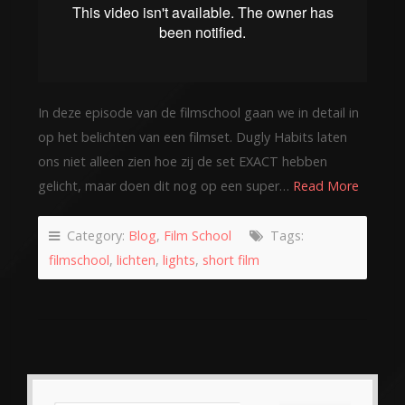
In deze episode van de filmschool gaan we in detail in
op het belichten van een filmset. Dugly Habits laten
ons niet alleen zien hoe zij de set EXACT hebben
gelicht, maar doen dit nog op een super…
Read More
Category:
Blog
,
Film School
Tags:
filmschool
,
lichten
,
lights
,
short film