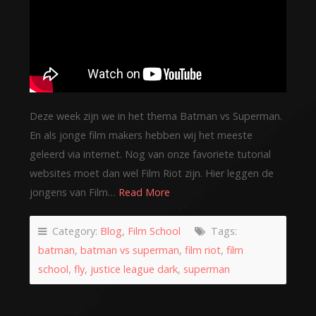
Deze week zijn we in het thema Batman vs Superman.
En als jonge film makers hebben wij het meeste
geleerd via internet. Nog van onze favoriete tutorial
websites moet dan wel Film Riot zijn. Hier leggen de
jongens van Film…
Read More
Category:
Blog
,
Film School
Tags:
batman
,
batman vs superman
,
film riot
,
film
school
,
fly
,
justice league dark
,
superman