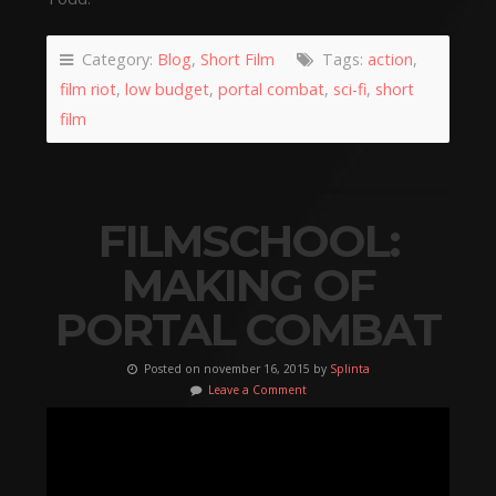
Category:
Blog
,
Short Film
Tags:
action
,
film riot
,
low budget
,
portal combat
,
sci-fi
,
short
film
FILMSCHOOL:
MAKING OF
PORTAL COMBAT
Posted on november 16, 2015 by
Splinta
Leave a Comment