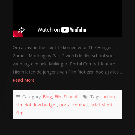
Om alvast in the spirit te komen voor The Hunger
Games: Mockingjay Part 2 word de film school voor
vandaag een hele Making of Portal Combat feature.
Hierin laten de jongens van Film Riot zien hoe zij alles…
Read More
Category:
Blog
,
Film School
Tags:
action
,
film riot
,
low budget
,
portal combat
,
sci-fi
,
short
film