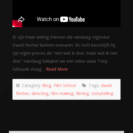
Er zijn maar weinig mensen die vandaag regisseur
David Fincher kunnen evenaren. En toch beschrijft hij
zijn eigen proces als “niet wat ik doe, maar wat ik niet
doe.” Vandaag bekijken we een video waar Tony
Szhoude vraag…
Read More
Category:
Blog
,
Film School
Tags:
david
fincher
,
directing
,
film making
,
filming
,
storytelling