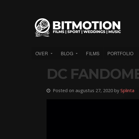
OVER
BLOG
FILMS
PORTFOLIO
DC FANDOME
Posted on augustus 27, 2020 by
Splinta