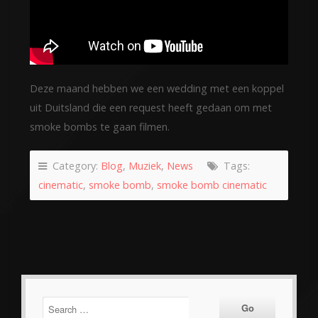
Deze maand hebben we een wedding met een koppel
uit Duitsland die een request heeft gedaan om met
smoke bombs te gaan filmen.
Category:
Blog
,
Muziek
,
News
Tags:
cinematic
,
smoke bomb
,
smoke bomb cinematic