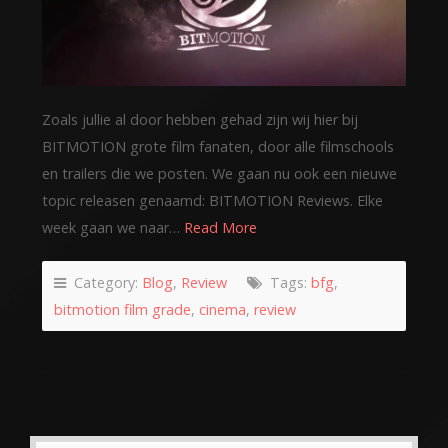
Zoals jullie al door hebben gehad zijn wij hier bij
BITMOTION grote film fanaten, door alle filmschools
en trailers die we posten. We gaan nu ook een nieuwe
topic releasen genaamd: BITMOTION Reviews. Elke
week gaan we naar…
Read More
Category:
Blog
,
Review
Tags:
bfg
,
bitmotion film grade
,
cinema
,
review