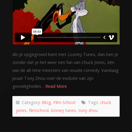
Als je opgegroeid bent met Looney Tunes, dan ben je
zonder dat je het weer een fan van Chuck Jones, één
van de all-time meesters van visuele comedy. Vandaag
praat Tony Zhou over de evolutie van zijn
gevoeligheden…
Read More
Category:
Blog
,
Film School
Tags:
chuck
jones
,
filmschool
,
looney tunes
,
tony zhou