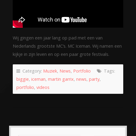
Wij gingen een jaar lang op pad met een van
Nederlands grootste MC’s. MC Iceman. Wij namen een
kijkje in zijn leven en op een paar grote festivals.
Category:
Muziek
,
News
,
Portfolio
Tags:
biggie
,
iceman
,
martin garrix
,
news
,
party
,
portfolio
,
videos