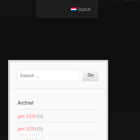
Dutch
Archief
juni 2026
(1)
juni 2024
(1)