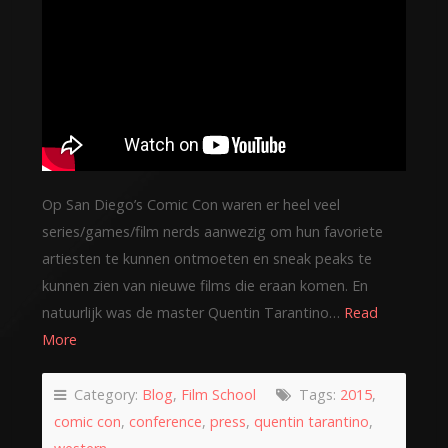
Op San Diego’s Comic Con waren er heel veel
series/games/film nerds aanwezig om hun favoriete
artiesten te kunnen ontmoeten en sneak peaks te
kunnen zien van nieuwe films die eraan komen. En
natuurlijk was de master Quentin Tarantino…
Read
More
Category:
Blog
,
Film School
Tags:
2015
,
comic con
,
conference
,
press
,
quentin tarantino
,