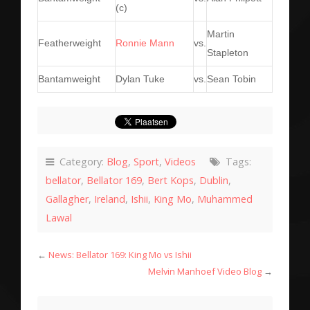
(c)
Martin
Featherweight
Ronnie Mann
vs.
Stapleton
Bantamweight
Dylan Tuke
vs.
Sean Tobin
Category:
Blog
,
Sport
,
Videos
Tags:
bellator
,
Bellator 169
,
Bert Kops
,
Dublin
,
Gallagher
,
Ireland
,
Ishii
,
King Mo
,
Muhammed
Lawal
←
News: Bellator 169: King Mo vs Ishii
Melvin Manhoef Video Blog
→