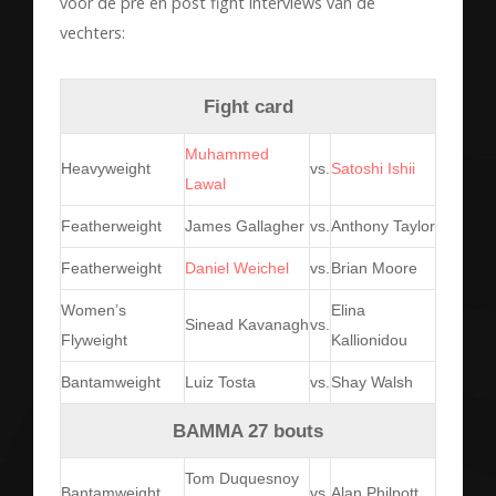
voor de pre en post fight interviews van de
vechters:
Fight card
Muhammed
Heavyweight
vs.
Satoshi Ishii
Lawal
Featherweight
James Gallagher
vs.
Anthony Taylor
Featherweight
Daniel Weichel
vs.
Brian Moore
Women’s
Elina
Sinead Kavanagh
vs.
Flyweight
Kallionidou
Bantamweight
Luiz Tosta
vs.
Shay Walsh
BAMMA 27 bouts
Tom Duquesnoy
Bantamweight
vs.
Alan Philpott