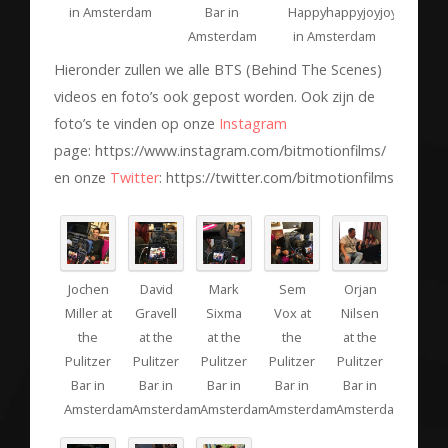
in Amsterdam
Bar in
Happyhappyjoyjoy
Amsterdam
in Amsterdam
Hieronder zullen we alle BTS (Behind The Scenes)
videos en foto’s ook gepost worden. Ook zijn de
foto’s te vinden op onze
Instagram
page: https://www.instagram.com/bitmotionfilms/
en onze
Twitter
: https://twitter.com/bitmotionfilms
Jochen
David
Mark
Sem
Orjan
Miller at
Gravell
Sixma
Vox at
Nilsen
the
at the
at the
the
at the
Pulitzer
Pulitzer
Pulitzer
Pulitzer
Pulitzer
Bar in
Bar in
Bar in
Bar in
Bar in
Amsterdam
Amsterdam
Amsterdam
Amsterdam
Amsterdam