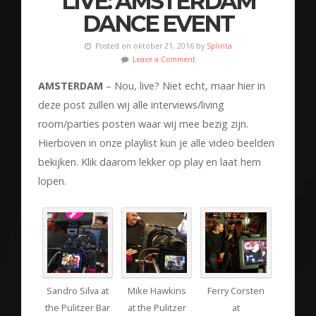
LIVE: AMSTERDAM
DANCE EVENT
Posted on oktober 21, 2016 by
Splinta
Leave a Comment
AMSTERDAM
– Nou, live? Niet echt, maar hier in
deze post zullen wij alle interviews/living
room/parties posten waar wij mee bezig zijn.
Hierboven in onze playlist kun je alle video beelden
bekijken. Klik daarom lekker op play en laat hem
lopen.
Sandro Silva at
Mike Hawkins
Ferry Corsten
the Pulitzer Bar
at the Pulitzer
at