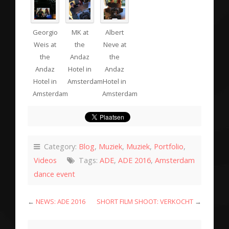
Georgio
MK at
Albert
Weis at
the
Neve at
the
Andaz
the
Andaz
Hotel in
Andaz
Hotel in
Amsterdam
Hotel in
Amsterdam
Amsterdam
Category:
Blog
,
Muziek
,
Muziek
,
Portfolio
,
Videos
Tags:
ADE
,
ADE 2016
,
Amsterdam
dance event
←
NEWS: ADE 2016
SHORT FILM SHOOT: VERKOCHT
→