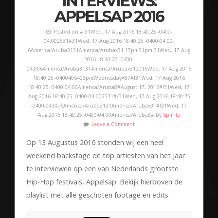
INTERVIEWS:
APPELSAP 2016
Posted on #!31Wed, 17 Aug 2016 18:40:25 -0400-
04:002531#31Wed, 17 Aug 2016 18:40:25 -0400-04:00-
6America/Aruba3131America/Arubax31 17pm31pm-31Wed, 17 Aug
2016 18:40:25 -0400-
04:006America/Aruba3131America/Arubax312016Wed, 17 Aug 2016
18:40:25 -0400406408pmWednesday=87#!31Wed, 17 Aug 2016
18:40:25 -0400-04:00America/Aruba8#August 17, 2016#!31Wed, 17
Aug 2016 18:40:25 -0400-04:002531#/31Wed, 17 Aug 2016 18:40:25
-0400-04:00-6America/Aruba3131America/Arubax31#!31Wed, 17
Aug 2016 18:40:25 -0400-04:00America/Aruba8# by
Splinta
Leave a Comment
Op 13 Augustus 2016 stonden wij een heel
weekend backstage de top artiesten van het jaar
te interviewen op een van Nederlands grootste
Hip-Hop festivals, Appelsap. Bekijk hierboven de
playlist met alle geschoten footage en edits.