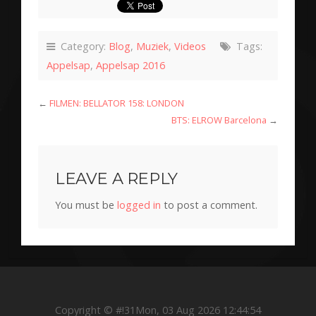
Category:
Blog
,
Muziek
,
Videos
Tags:
Appelsap
,
Appelsap 2016
←
FILMEN: BELLATOR 158: LONDON
BTS: ELROW Barcelona
→
LEAVE A REPLY
You must be
logged in
to post a comment.
Copyright © #!31Mon, 03 Aug 2026 12:44:54