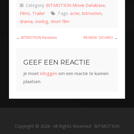
Category:
BITMOTION Movie Database
,
Films
,
Trailer
Tags:
actie
,
bitmotion
,
drama
,
oorlog
,
short film
←
BITMOTION Reviews
REVIEW: SICARIO
→
GEEF EEN REACTIE
Je moet
inloggen
om een reactie te kunnen
plaatsen.
Copyright © 2026 · All Rights Reserved · BITMOTION