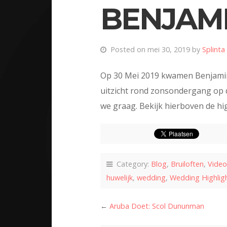
BENJAMI
Posted on mei 30, 2019 by
Splinta
Op 30 Mei 2019 kwamen Benjamin
uitzicht rond zonsondergang op 
we graag. Bekijk hierboven de h
Category:
Blog
,
Bruiloften
,
Video
huwelijk
,
wedding
,
Wedding Highlig
←
Aruba Doet: Scol Dununman