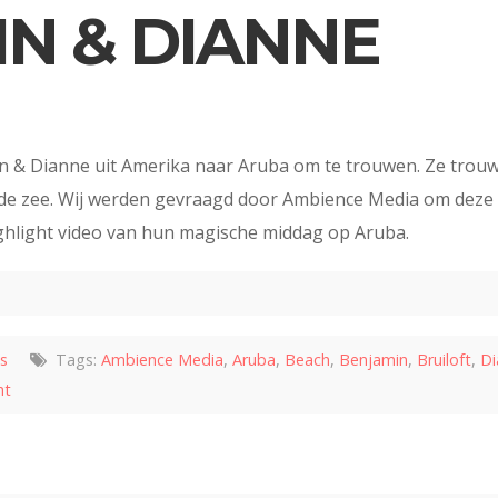
N & DIANNE
 & Dianne uit Amerika naar Aruba om te trouwen. Ze trou
de zee. Wij werden gevraagd door Ambience Media om deze hu
ighlight video van hun magische middag op Aruba.
s
Tags:
Ambience Media
,
Aruba
,
Beach
,
Benjamin
,
Bruiloft
,
Di
ht