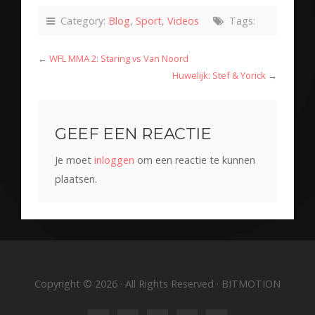
Category:
Blog
,
Sport
,
Videos
Tags:
←
WFL MMA 2: Staring vs Van Noord
Huwelijk: Stef & Yorick
→
GEEF EEN REACTIE
Je moet
inloggen
om een reactie te kunnen
plaatsen.
Copyright © 2026 · All Rights Reserved · BITMOTION