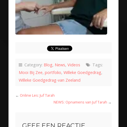
Category:
Blog
,
News
,
Videos
Tags:
Mooi Bij Zee
,
portfolio
,
Willeke Goedgedrag
,
Willeke Goedgedrag-van Zeeland
←
Online Les: Juf Tarah
NEWS: Opnamens van Juf Tarah
→
GEEF EEN REACTIE