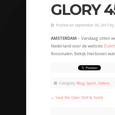
GLORY 4
Posted on september 30, 2017 by
AMSTERDAM
– Vandaag zitten w
Nederland voor de website
Dutch
Roosmalen. Bekijk hierboven wat
Category:
Blog
,
Sport
,
Videos
←
Save the Date: Stef & Yorick