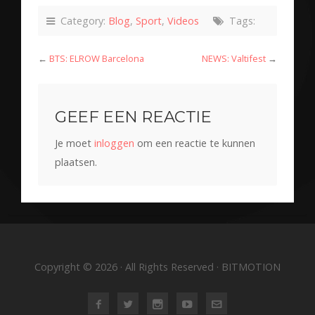
Category:
Blog
,
Sport
,
Videos
Tags:
←
BTS: ELROW Barcelona
NEWS: Valtifest
→
GEEF EEN REACTIE
Je moet
inloggen
om een reactie te kunnen
plaatsen.
Copyright © 2026 · All Rights Reserved · BITMOTION