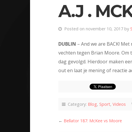
A.J . M
Posted on november 10, 2017 by
DUBLIN
– And we are BACK! Met 
vechten tegen Brian Moore. Om te 
dag gevolgd. Hierdoor maken een 
out en laat je mening of reactie 
Category:
Blog
,
Sport
,
Videos
←
Bellator 187: McKee vs Moore