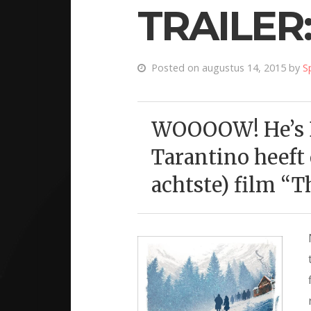
TRAILER
Posted on augustus 14, 2015 by
S
WOOOOW! He’s B
Tarantino heeft 
achtste) film “T