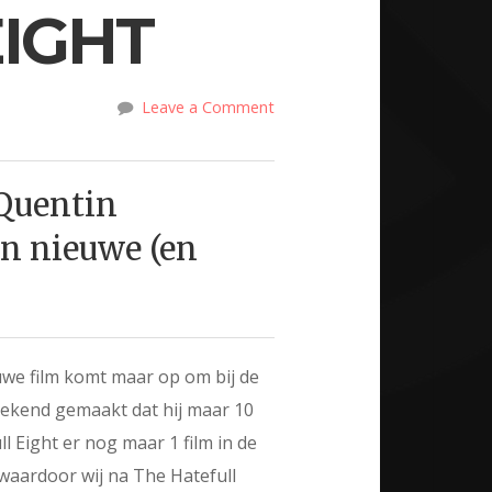
EIGHT
Leave a Comment
Quentin
ijn nieuwe (en
euwe film komt maar op om bij de
ar bekend gemaakt dat hij maar 10
ll Eight er nog maar 1 film in de
lm waardoor wij na The Hatefull