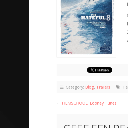
Category:
Blog
,
Trailers
Ta
←
FILMSCHOOL: Looney Tunes
GEEF EEN RE