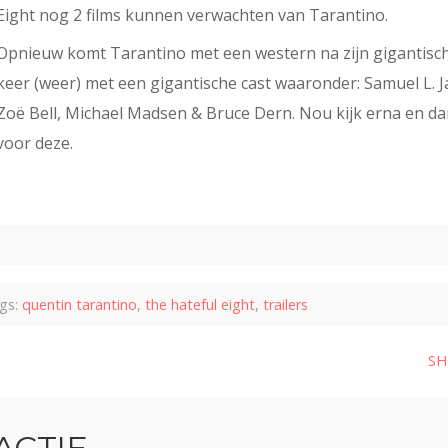
Eight nog 2 films kunnen verwachten van Tarantino.
Opnieuw komt Tarantino met een western na zijn gigantisch
keer (weer) met een gigantische cast waaronder: Samuel L. J
Zoë Bell, Michael Madsen & Bruce Dern. Nou kijk erna en dan
voor deze.
gs:
quentin tarantino
,
the hateful eight
,
trailers
SH
ACTIE