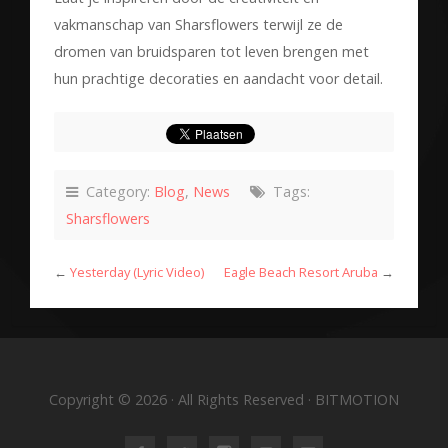
vakmanschap van Sharsflowers terwijl ze de
dromen van bruidsparen tot leven brengen met
hun prachtige decoraties en aandacht voor detail.
Category:
Blog
,
News
Tags:
Sharsflowers
←
Yesterday (Lyric Video)
Eagle Beach Resort Aruba
→
Copyright © 2026 · All Rights Reserved · BITMOTION