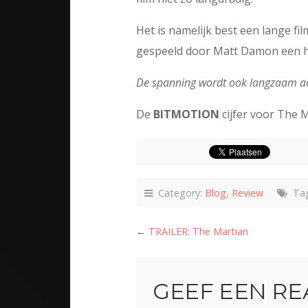
Het is namelijk best een lange f
gespeeld door Matt Damon een h
De spanning wordt ook langzaam aan 
De
BITMOTION
cijfer voor The 
Category:
Blog
,
Review
Tag
←
TRAILER: The Martian
GEEF EEN RE