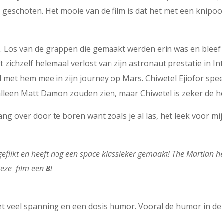
 geschoten. Het mooie van de film is dat het met een knipo
n. Los van de grappen die gemaakt werden erin was en bleef
zichzelf helemaal verlost van zijn astronaut prestatie in Int
l met hem mee in zijn journey op Mars.
Chiwetel Ejiofor spee
lleen Matt Damon zouden zien, maar Chiwetel is zeker de ho
 lang over door te boren want zoals je al las, het leek voor m
 geflikt en heeft nog een space klassieker gemaakt! The Martian h
deze film een
8
!
met veel spanning en een dosis humor. Vooral de humor in de 