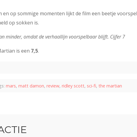
ilm en op sommige momenten lijkt de film een beetje voors
eld op sokken is.
minder, omdat de verhaallijn voorspelbaar blijft. Cijfer 7
Martian is een
7,5
.
s:
mars
,
matt damon
,
review
,
ridley scott
,
sci-fi
,
the martian
ACTIE