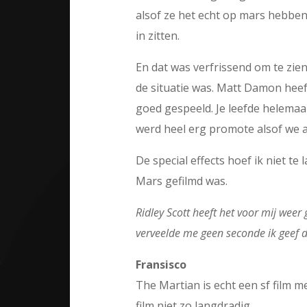
alsof ze het echt op mars hebben
in zitten.
En dat was verfrissend om te zie
de situatie was. Matt Damon heeft 
goed gespeeld. Je leefde helemaa
werd heel erg promote alsof we a
De special effects hoef ik niet te
Mars gefilmd was.
Ridley Scott heeft het voor mij weer
verveelde me geen seconde ik geef 
Fransisco
The Martian is echt een sf film 
film niet zo langdradig.