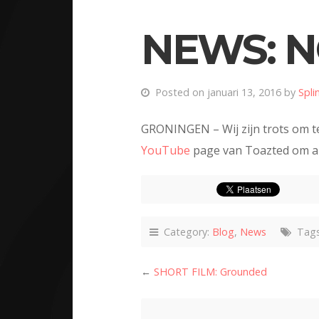
NEWS: N
Posted on januari 13, 2016 by
Spli
GRONINGEN – Wij zijn trots om te
YouTube
page van Toazted om al 
Category:
Blog
,
News
Tag
←
SHORT FILM: Grounded