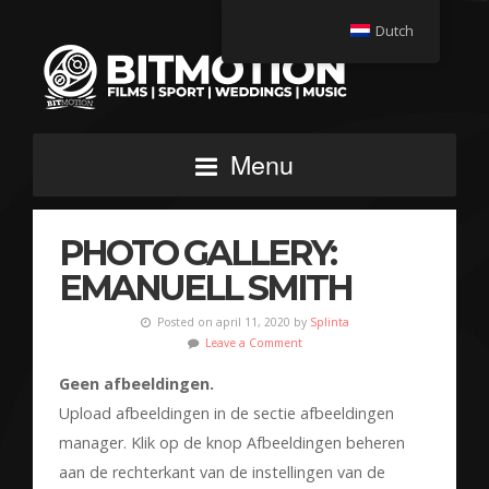
Dutch
Menu
PHOTO GALLERY:
EMANUELL SMITH
Posted on april 11, 2020 by
Splinta
Leave a Comment
Geen afbeeldingen.
Upload afbeeldingen in de sectie afbeeldingen
manager. Klik op de knop Afbeeldingen beheren
aan de rechterkant van de instellingen van de