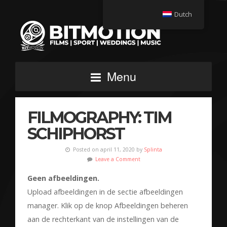
Dutch
Menu
FILMOGRAPHY: TIM
SCHIPHORST
Posted on april 11, 2020 by
Splinta
Leave a Comment
Geen afbeeldingen.
Upload afbeeldingen in de sectie afbeeldingen
manager. Klik op de knop Afbeeldingen beheren
aan de rechterkant van de instellingen van de