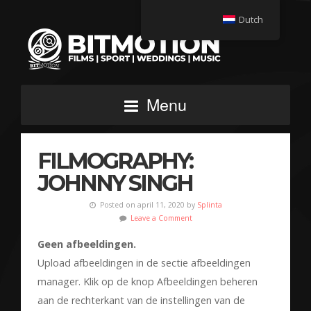
Dutch
Menu
FILMOGRAPHY:
JOHNNY SINGH
Posted on april 11, 2020 by
Splinta
Leave a Comment
Geen afbeeldingen.
Upload afbeeldingen in de sectie afbeeldingen
manager. Klik op de knop Afbeeldingen beheren
aan de rechterkant van de instellingen van de