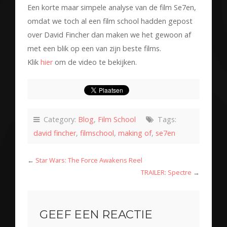
Een korte maar simpele analyse van de film Se7en,
omdat we toch al een film school hadden gepost
over David Fincher dan maken we het gewoon af
met een blik op een van zijn beste films.
Klik
hier
om de video te bekijken.
Category:
Blog
,
Film School
Tags:
david fincher
,
filmschool
,
making of
,
se7en
←
Star Wars: The Force Awakens Reel
TRAILER: Spectre
→
GEEF EEN REACTIE