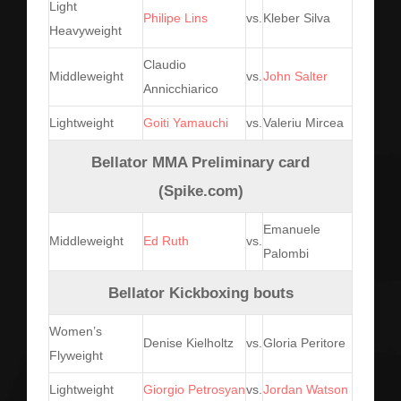
Light
Philipe Lins
vs.
Kleber Silva
Heavyweight
Claudio
Middleweight
vs.
John Salter
Annicchiarico
Lightweight
Goiti Yamauchi
vs.
Valeriu Mircea
Bellator MMA Preliminary card
(Spike.com)
Emanuele
Middleweight
Ed Ruth
vs.
Palombi
Bellator Kickboxing bouts
Women’s
Denise Kielholtz
vs.
Gloria Peritore
Flyweight
Lightweight
Giorgio Petrosyan
vs.
Jordan Watson