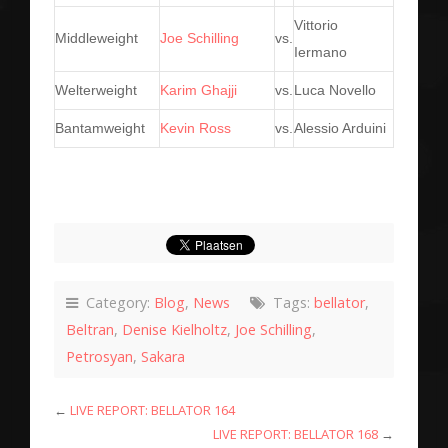
Vittorio
Middleweight
Joe Schilling
vs.
Iermano
Welterweight
Karim Ghajji
vs.
Luca Novello
Bantamweight
Kevin Ross
vs.
Alessio Arduini
Category:
Blog
,
News
Tags:
bellator
,
Beltran
,
Denise Kielholtz
,
Joe Schilling
,
Petrosyan
,
Sakara
←
LIVE REPORT: BELLATOR 164
LIVE REPORT: BELLATOR 168
→