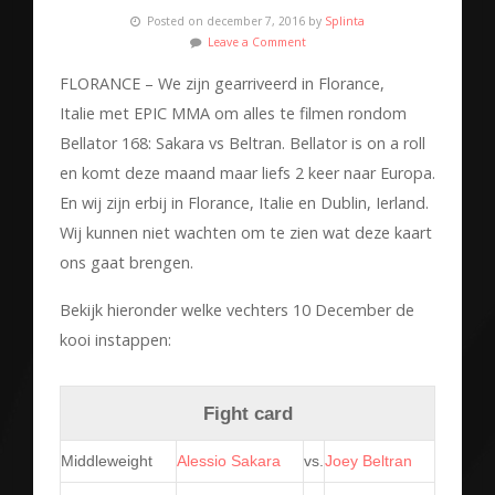
Posted on december 7, 2016 by
Splinta
Leave a Comment
FLORANCE – We zijn gearriveerd in Florance,
Italie met EPIC MMA om alles te filmen rondom
Bellator 168: Sakara vs Beltran. Bellator is on a roll
en komt deze maand maar liefs 2 keer naar Europa.
En wij zijn erbij in Florance, Italie en Dublin, Ierland.
Wij kunnen niet wachten om te zien wat deze kaart
ons gaat brengen.
Bekijk hieronder welke vechters 10 December de
kooi instappen:
Fight card
Middleweight
Alessio Sakara
vs.
Joey Beltran